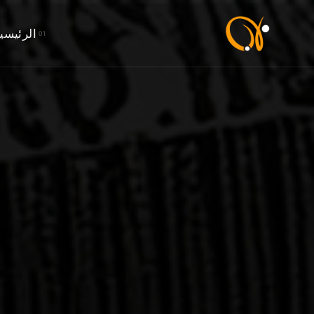
الرئيسي
خالد
الدخيل
كارتون
|
K!D
CARTOON